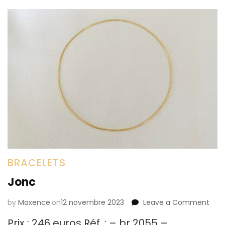
BRACELETS
Jonc
by
Maxence
on
12 novembre 2023
Leave a Comment
on
Jon
Prix : 246 euros Réf. : – br 2055 – …