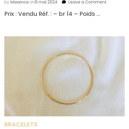
by
Maxence
on
9 mai 2024
Leave a Comment
on
Jonc
Prix : Vendu Réf. : – br 14 – Poids …
BRACELETS