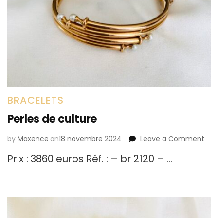
BRACELETS
Perles de culture
by
Maxence
on
18 novembre 2024
Leave a Comment
on
Perl
Prix : 3860 euros Réf. : – br 2120 – …
de
cul