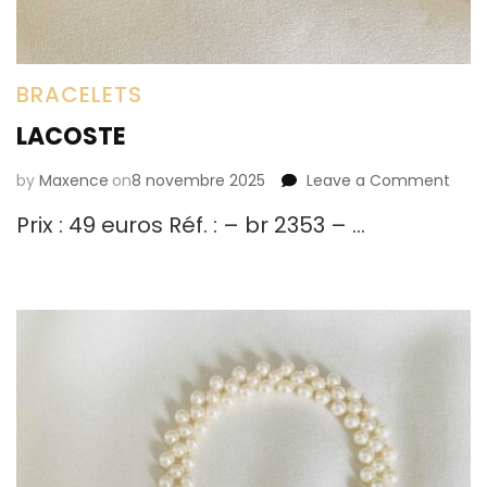
BRACELETS
LACOSTE
by
Maxence
on
8 novembre 2025
Leave a Comment
on
LAC
Prix : 49 euros Réf. : – br 2353 – …