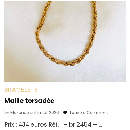
BRACELETS
Maille torsadée
by
Maxence
on
1 juillet 2026
Leave a Comment
on
Maille
Prix : 434 euros Réf. : – br 2454 – …
torsadée