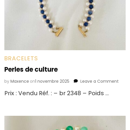
BRACELETS
Perles de culture
by
Maxence
on
1 novembre 2025
Leave a Comment
on
Perle
Prix : Vendu Réf. : – br 2348 – Poids …
de
cultu