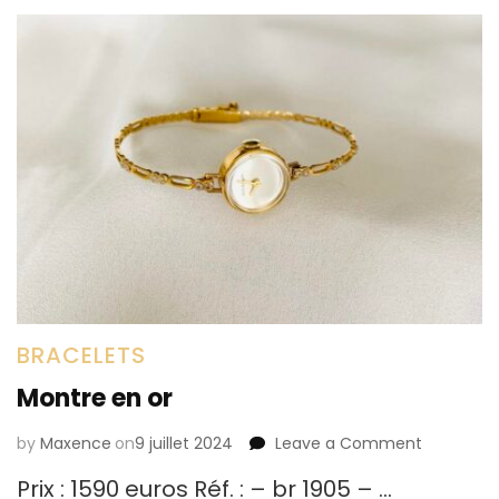
BRACELETS
Montre en or
by
Maxence
on
9 juillet 2024
Leave a Comment
on
Montre
Prix : 1590 euros Réf. : – br 1905 – …
en