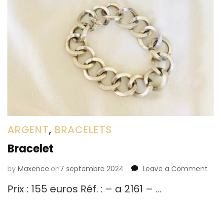
ARGENT
,
BRACELETS
Bracelet
by
Maxence
on
7 septembre 2024
Leave a Comment
on
Bra
Prix : 155 euros Réf. : – a 2161 – …