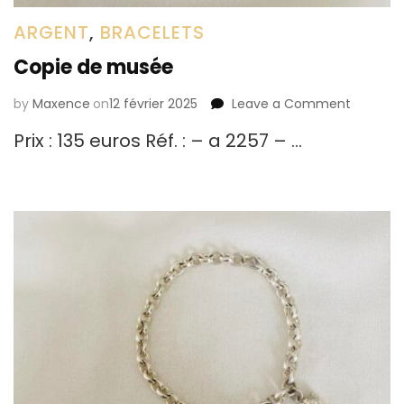
ARGENT
,
BRACELETS
Copie de musée
by
Maxence
on
12 février 2025
Leave a Comment
on
Copie
Prix : 135 euros Réf. : – a 2257 – …
de
musée