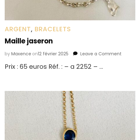
ARGENT
,
BRACELETS
Maille jaseron
by
Maxence
on
12 février 2025
Leave a Comment
on
Maille
Prix : 65 euros Réf. : – a 2252 – …
jaseron