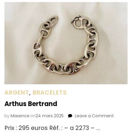
ARGENT
,
BRACELETS
Arthus Bertrand
by
Maxence
on
24 mars 2025
Leave a Comment
on
Arthus
Prix : 295 euros Réf. : – a 2273 – …
Bertrand