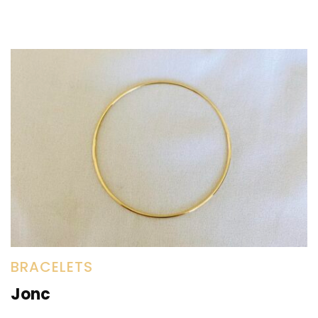
or
BRACELETS
Jonc