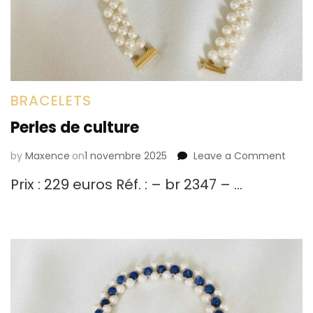
BRACELETS
Perles de culture
by
Maxence
on
1 novembre 2025
Leave a Comment
on
Perle
Prix : 229 euros Réf. : – br 2347 – …
de
cultu