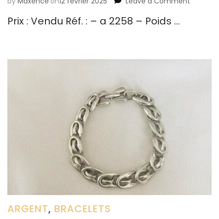
by
Maxence
on
12 février 2025
Leave a Comment
on
MONET
Prix : Vendu Réf. : – a 2258 – Poids …
ARGENT
,
BRACELETS