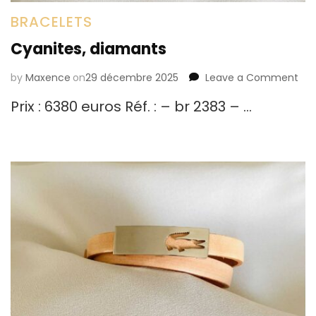
BRACELETS
Cyanites, diamants
by
Maxence
on
29 décembre 2025
Leave a Comment
on
Cya
Prix : 6380 euros Réf. : – br 2383 – …
di