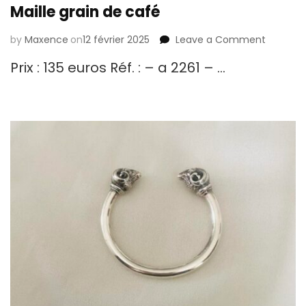
Maille grain de café
by
Maxence
on
12 février 2025
Leave a Comment
on
Maille
Prix : 135 euros Réf. : – a 2261 – …
grain
de
café