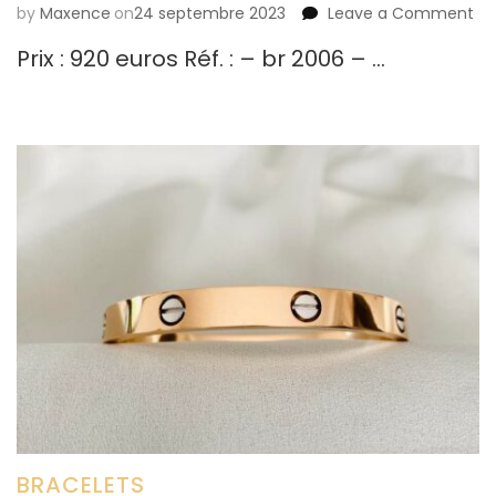
by
Maxence
on
24 septembre 2023
Leave a Comment
on
Per
Prix : 920 euros Réf. : – br 2006 – …
lap
laz
sa
BRACELETS