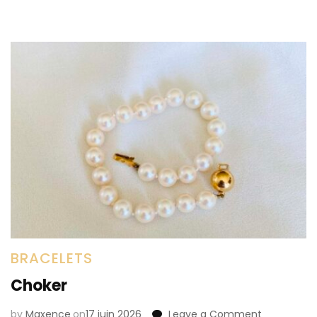
BRACELETS
Choker
by
Maxence
on
17 juin 2026
Leave a Comment
on